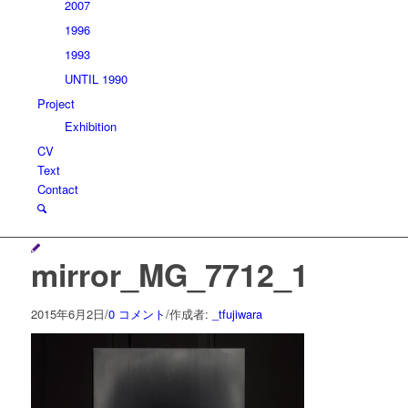
2007
1996
1993
UNTIL 1990
Project
Exhibition
CV
Text
Contact
mirror_MG_7712_1
2015年6月2日
/
0 コメント
/
作成者:
_tfujiwara