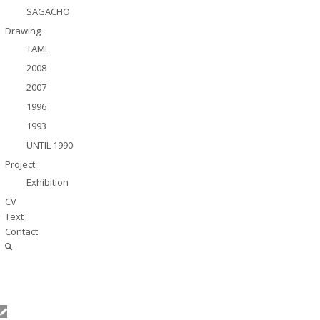
SAGACHO
Drawing
TAMI
2008
2007
1996
1993
UNTIL 1990
Project
Exhibition
CV
Text
Contact