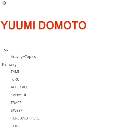
Top
Activity−Topics
Painting
TAMI
IKIRU
AFTER ALL
KANASHI
TRACE
SWEEP
HERE AND THERE
HUG