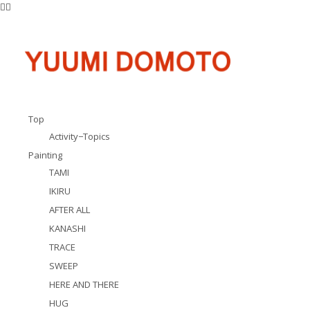
Top
Activity−Topics
Painting
TAMI
IKIRU
AFTER ALL
KANASHI
TRACE
SWEEP
HERE AND THERE
HUG