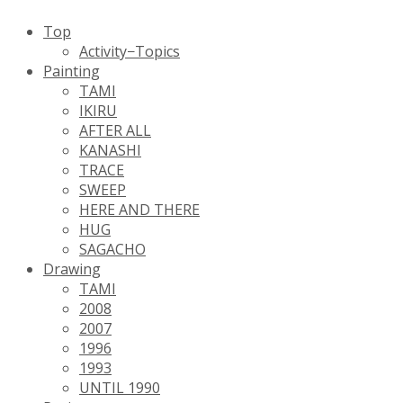
Top
Activity−Topics
Painting
TAMI
IKIRU
AFTER ALL
KANASHI
TRACE
SWEEP
HERE AND THERE
HUG
SAGACHO
Drawing
TAMI
2008
2007
1996
1993
UNTIL 1990