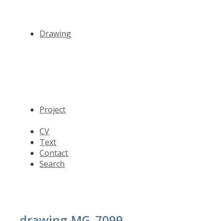
Drawing
Project
CV
Text
Contact
Search
drawing-MG_7099