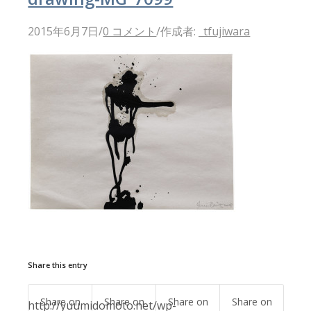
2015年6月7日
/
0 コメント
/
作成者:
_tfujiwara
Share this entry
Share on
Share on
Share on
Share on
http://yuumidomoto.net/wp-