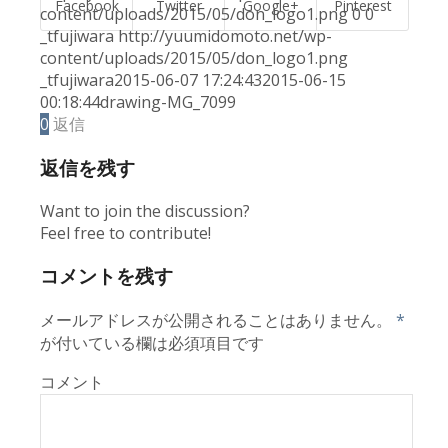
Facebook
Twitter
Google+
Pinterest
content/uploads/2015/05/don_logo1.png
0
0
_tfujiwara
http://yuumidomoto.net/wp-
content/uploads/2015/05/don_logo1.png
_tfujiwara
2015-06-07 17:24:43
2015-06-15
00:18:44
drawing-MG_7099
0
返信
返信を残す
Want to join the discussion?
Feel free to contribute!
コメントを残す
メールアドレスが公開されることはありません。
*
が付いている欄は必須項目です
コメント