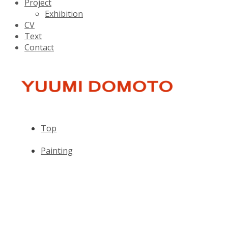
Project
Exhibition
CV
Text
Contact
Top
Painting